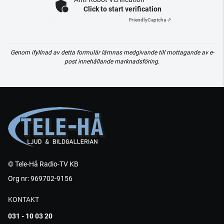
Click to start verification
Friendly
Captcha ⇗
Genom ifyllnad av detta formulär lämnas medgivande till mottagande av e-
post innehållande marknadsföring.
© Tele-Hå Radio-TV KB
Org nr: 969702-9156
KONTAKT
031 - 10 03 20