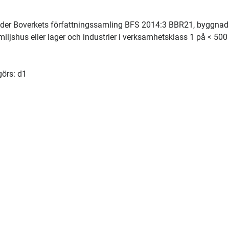
 under Boverkets författningssamling BFS 2014:3 BBR21, byggna
miljshus eller lager och industrier i verksamhetsklass 1 på < 500
görs: d1