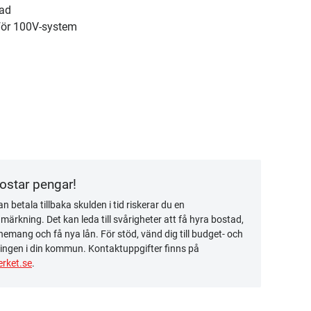
dad
för 100V-system
kostar pengar!
n betala tillbaka skulden i tid riskerar du en
ärkning. Det kan leda till svårigheter att få hyra bostad,
emang och få nya lån. För stöd, vänd dig till budget- och
ingen i din kommun. Kontaktuppgifter finns på
rket.se
.