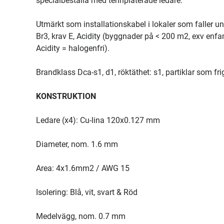
specialbeställa med tennpläterade ledare.
Utmärkt som installationskabel i lokaler som faller
Br3, krav E, Acidity (byggnader på < 200 m2, exv enfa
Acidity = halogenfri).
Brandklass Dca-s1, d1, röktäthet: s1, partiklar som fri
KONSTRUKTION
Ledare (x4): Cu-lina 120x0.127 mm
Diameter, nom. 1.6 mm
Area: 4x1.6mm2 / AWG 15
Isolering: Blå, vit, svart & Röd
Medelvägg, nom. 0.7 mm