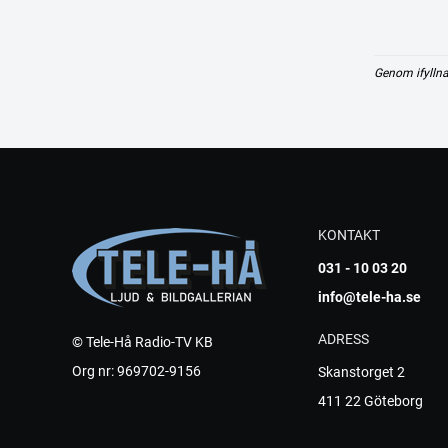
Genom ifyllna
KONTAKT
031 - 10 03 20
info@tele-ha.se
ADRESS
© Tele-Hå Radio-TV KB
Org nr: 969702-9156
Skanstorget 2
411 22 Göteborg