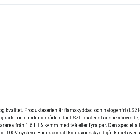
 hög kvalitet. Produkteserien är flamskyddad och halogenfri (LSZ
 byggnader och andra områden där LSZH-material är specificerade, t
area från 1.6 till 6 kvmm med två eller fyra par. Den speciella 
 för 100V-system. För maximalt korrosionsskydd går kabel även 