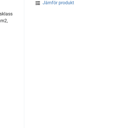
Jämför produkt
dsklass
 m2,