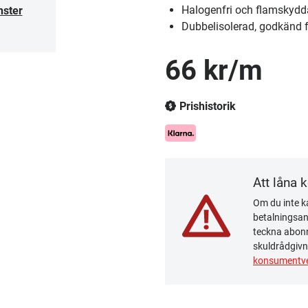
Halogenfri och flamskyd
nster
Dubbelisolerad, godkänd 
66 kr/m
Prishistorik
Att låna 
Om du inte ka
betalningsanm
teckna abonn
skuldrådgivn
konsumentve