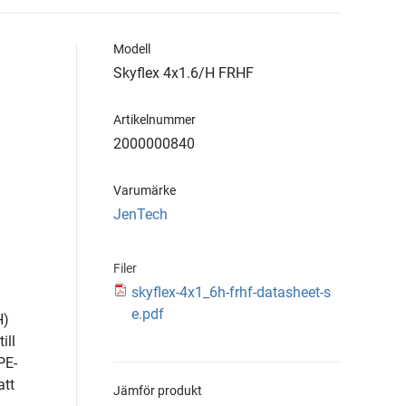
Modell
Skyflex 4x1.6/H FRHF
Artikelnummer
2000000840
Varumärke
JenTech
Filer
skyflex-4x1_6h-frhf-datasheet-s
e.pdf
H)
ill
PE-
att
Jämför produkt