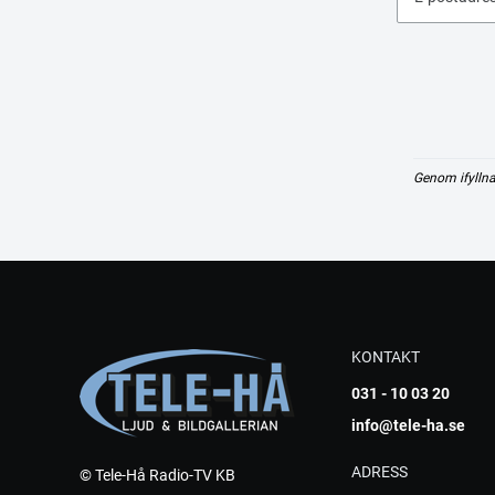
Genom ifyllna
KONTAKT
031 - 10 03 20
info@tele-ha.se
ADRESS
© Tele-Hå Radio-TV KB