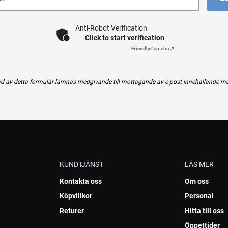
Anti-Robot Verification
Click to start verification
Friendly
Captcha ⇗
d av detta formulär lämnas medgivande till mottagande av e-post innehållande m
KUNDTJÄNST
LÄS MER
Kontakta oss
Om oss
Köpvillkor
Personal
Returer
Hitta till oss
Öppettider