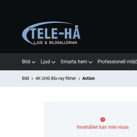
Bild
Ljud
Smarta hem
Professionell milj
Bild
4K UHD Blu-ray filmer
Action
Innehållet kan inte visas