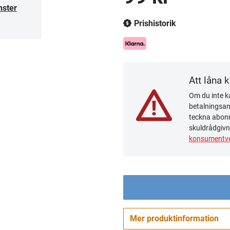
nster
Prishistorik
Att låna 
Om du inte ka
betalningsanm
teckna abonn
skuldrådgivn
konsumentve
Mer produktinformation