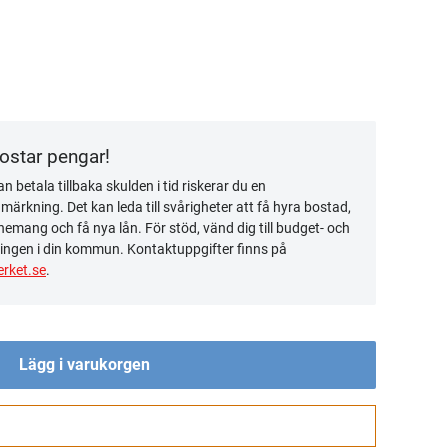
kostar pengar!
n betala tillbaka skulden i tid riskerar du en
ärkning. Det kan leda till svårigheter att få hyra bostad,
emang och få nya lån. För stöd, vänd dig till budget- och
ingen i din kommun. Kontaktuppgifter finns på
rket.se
.
Lägg i varukorgen
Gå till kassan