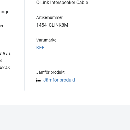
C-Link Interspeaker Cable
längd
Artikelnummer
1454_CLINK8M
den
Varumärke
KEF
II LT.
e
deras
Jämför produkt
Jämför produkt