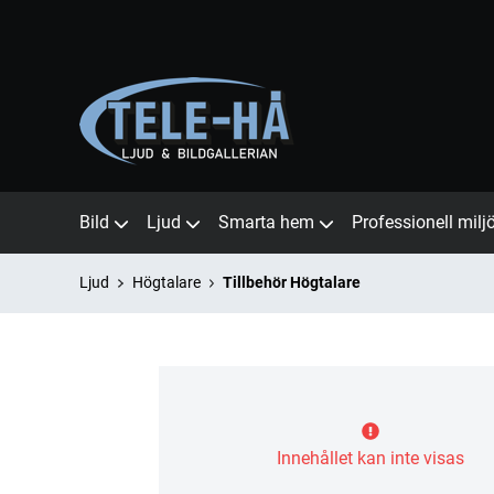
Bild
Ljud
Smarta hem
Professionell milj
Ljud
Högtalare
Tillbehör Högtalare
Innehållet kan inte visas