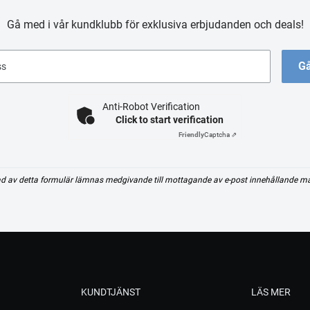
Gå med i vår kundklubb för exklusiva erbjudanden och deals!
Gå
ss
Anti-Robot Verification
Click to start verification
Friendly
Captcha ⇗
d av detta formulär lämnas medgivande till mottagande av e-post innehållande m
KUNDTJÄNST
LÄS MER