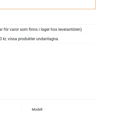
Gå till kassan
r för varor som finns i lager hos leverantören)
00 kr, vissa produkter undantagna.
Modell