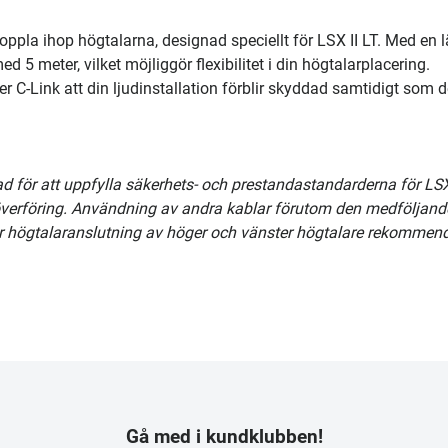
koppla ihop högtalarna, designad speciellt för LSX II LT. Med en 
d 5 meter, vilket möjliggör flexibilitet i din högtalarplacering.
ler C-Link att din ljudinstallation förblir skyddad samtidigt som 
 för att uppfylla säkerhets- och prestandastandarderna för LSX 
överföring. Användning av andra kablar förutom den medföljand
ör högtalaranslutning av höger och vänster högtalare rekommen
Gå med i kundklubben!