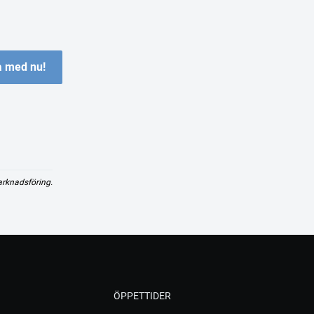
 med nu!
arknadsföring.
ÖPPETTIDER