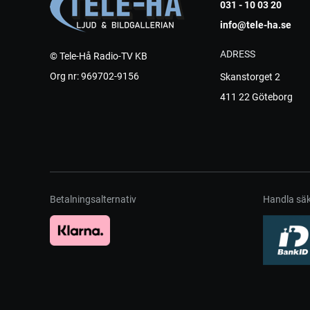
031 - 10 03 20
info@tele-ha.se
ADRESS
© Tele-Hå Radio-TV KB
Org nr: 969702-9156
Skanstorget 2
411 22 Göteborg
Betalningsalternativ
Handla säk