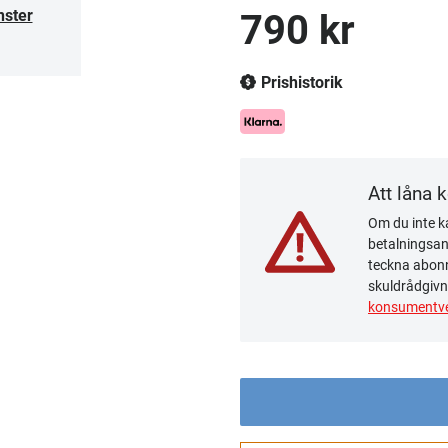
nster
790 kr
Prishistorik
Att låna 
Om du inte ka
betalningsanm
teckna abonn
skuldrådgivn
konsumentve