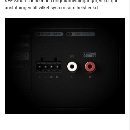
KEF SmartConnect och högtalarnivåingångar, vilket gör
anslutningen till vilket system som helst enkel.