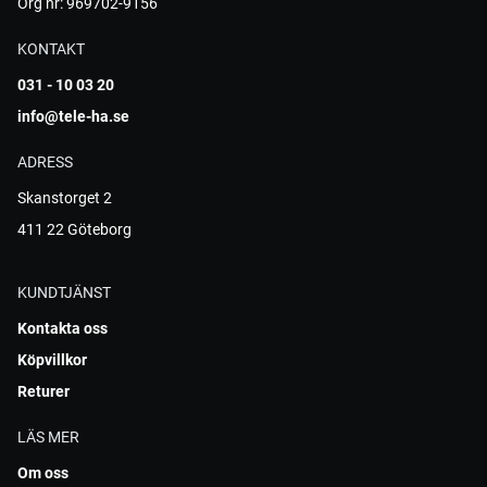
Org nr: 969702-9156
KONTAKT
031 - 10 03 20
info@tele-ha.se
ADRESS
Skanstorget 2
411 22 Göteborg
KUNDTJÄNST
Kontakta oss
Köpvillkor
Returer
LÄS MER
Om oss