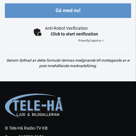
Gå med nu!
Anti-Robot Verification
Click to start verification
Friendly
Captcha ⇗
Genom ifyllnad av detta formulär lämnas medgivande till mottagande av e-
post innehållande marknadsföring.
© Tele-Hå Radio-TV KB