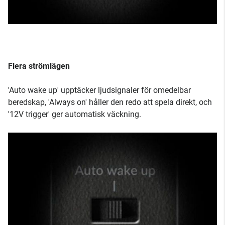
Flera strömlägen
'Auto wake up' upptäcker ljudsignaler för omedelbar
beredskap, 'Always on' håller den redo att spela direkt, och
'12V trigger' ger automatisk väckning.