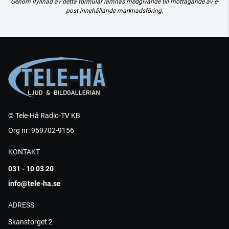
Genom ifyllnad av detta formulär lämnas medgivande till mottagande av e-
post innehållande marknadsföring.
© Tele-Hå Radio-TV KB
Org nr: 969702-9156
KONTAKT
031 - 10 03 20
info@tele-ha.se
ADRESS
Skanstorget 2