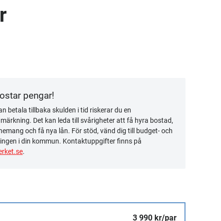
r
kostar pengar!
n betala tillbaka skulden i tid riskerar du en
ärkning. Det kan leda till svårigheter att få hyra bostad,
emang och få nya lån. För stöd, vänd dig till budget- och
ingen i din kommun. Kontaktuppgifter finns på
rket.se
.
3 990 kr/par