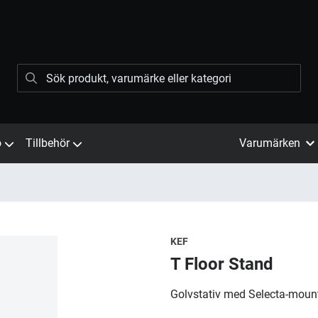
ö
Tillbehör
Varumärken
KEF
T Floor Stand
Golvstativ med Selecta-mount