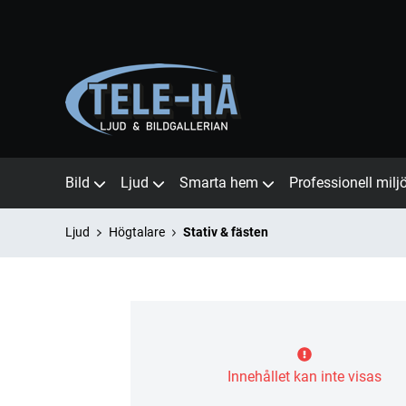
Bild
Ljud
Smarta hem
Professionell milj
Ljud
Högtalare
Stativ & fästen
Innehållet kan inte visas