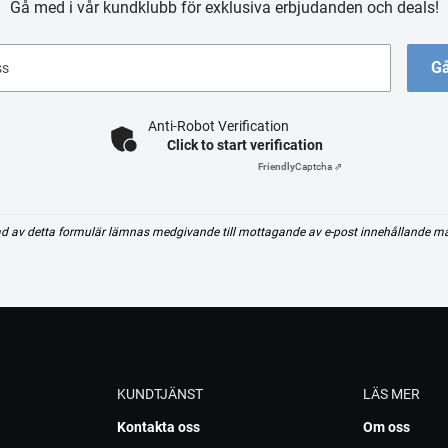
Gå med i vår kundklubb för exklusiva erbjudanden och deals!
Gå
ss
Anti-Robot Verification
Click to start verification
Friendly
Captcha ⇗
d av detta formulär lämnas medgivande till mottagande av e-post innehållande m
KUNDTJÄNST
LÄS MER
Kontakta oss
Om oss