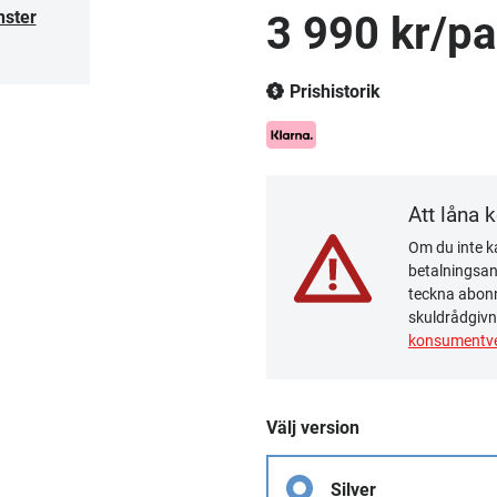
nster
3 990 kr/pa
Prishistorik
Att låna 
Om du inte ka
betalningsanm
teckna abonn
skuldrådgivn
konsumentve
Välj version
Silver