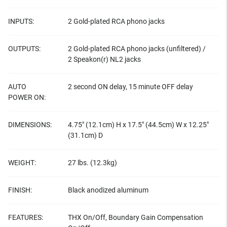
INPUTS:
2 Gold-plated RCA phono jacks
OUTPUTS:
2 Gold-plated RCA phono jacks (unfiltered) /
2 Speakon(r) NL2 jacks
AUTO
2 second ON delay, 15 minute OFF delay
POWER ON:
DIMENSIONS:
4.75" (12.1cm) H x 17.5" (44.5cm) W x 12.25"
(31.1cm) D
WEIGHT:
27 lbs. (12.3kg)
FINISH:
Black anodized aluminum
FEATURES:
THX On/Off, Boundary Gain Compensation