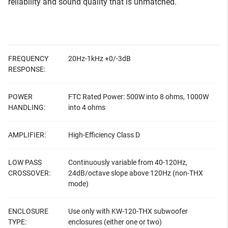
reliability and sound quality that is unmatched.
FREQUENCY
20Hz-1kHz +0/-3dB
RESPONSE:
POWER
FTC Rated Power: 500W into 8 ohms, 1000W
HANDLING:
into 4 ohms
AMPLIFIER:
High-Efficiency Class D
LOW PASS
Continuously variable from 40-120Hz,
CROSSOVER:
24dB/octave slope above 120Hz (non-THX
mode)
ENCLOSURE
Use only with KW-120-THX subwoofer
TYPE:
enclosures (either one or two)