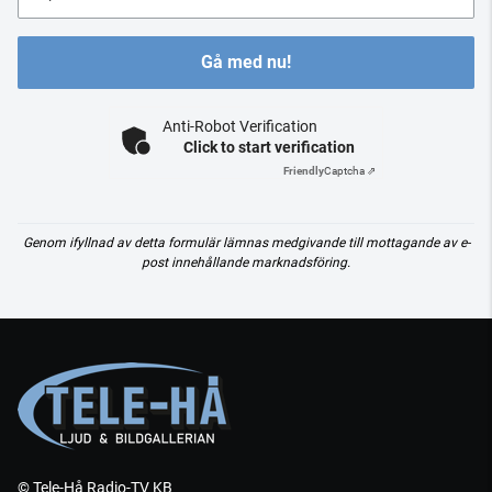
Gå med nu!
Anti-Robot Verification
Click to start verification
Friendly
Captcha ⇗
Genom ifyllnad av detta formulär lämnas medgivande till mottagande av e-
post innehållande marknadsföring.
© Tele-Hå Radio-TV KB