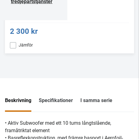
tredjepartstjänster
2 300 kr
Jämför
Beskrivning
Specifikationer
I samma serie
• Aktiv Subwoofer med ett 10 tums långtslående,
framåtriktat element
• Basreflexkonstruktion, med främre basport i Aerofoil-