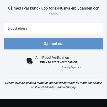
Gå med i vår kundklubb för exklusiva erbjudanden och
deals!
E-postadress
Gå med nu!
Anti-Robot Verification
Click to start verification
Friendly
Captcha ⇗
Genom ifyllnad av detta formulär lämnas medgivande till mottagande av e-
post innehållande marknadsföring.