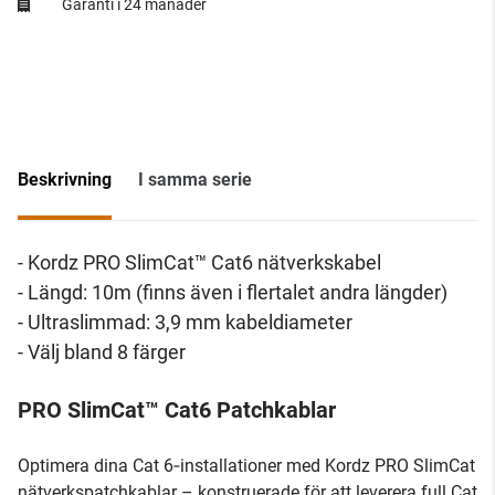
Garanti i 24 månader
Beskrivning
I samma serie
- Kordz PRO SlimCat™ Cat6 nätverkskabel
- Längd: 10m (finns även i flertalet andra längder)
- Ultraslimmad: 3,9 mm kabeldiameter
- Välj bland 8 färger
PRO SlimCat™ Cat6 Patchkablar
Optimera dina Cat 6‑installationer med Kordz PRO SlimCat
nätverkspatchkablar – konstruerade för att leverera full Cat