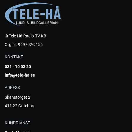
© Tele-Hå Radio-TV KB
Org nr: 969702-9156
KONTAKT
031 - 10 03 20
info@tele-ha.se
ADRESS
Skanstorget 2
411 22 Göteborg
KUNDTJÄNST