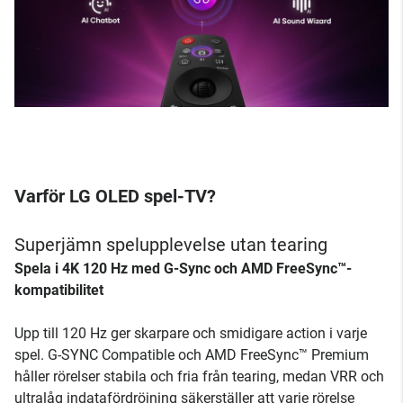
Varför LG OLED spel-TV?
Superjämn spelupplevelse utan tearing
Spela i 4K 120 Hz med G-Sync och AMD FreeSync™-
kompatibilitet
Upp till 120 Hz ger skarpare och smidigare action i varje
spel. G-SYNC Compatible och AMD FreeSync™ Premium
håller rörelser stabila och fria från tearing, medan VRR och
ultralåg indatafördröjning säkerställer att varje rörelse