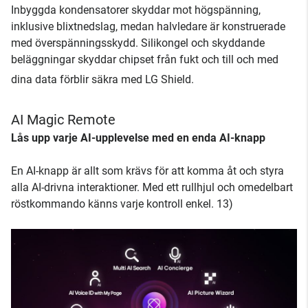
Inbyggda kondensatorer skyddar mot högspänning,
inklusive blixtnedslag, medan halvledare är konstruerade
med överspänningsskydd. Silikongel och skyddande
beläggningar skyddar chipset från fukt och till och med
dina data förblir säkra med LG Shield.
AI Magic Remote
Lås upp varje AI-upplevelse med en enda AI-knapp
En AI-knapp är allt som krävs för att komma åt och styra
alla AI-drivna interaktioner. Med ett rullhjul och omedelbart
röstkommando känns varje kontroll enkel. 13)