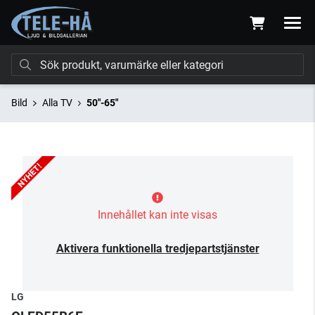
Bild
Alla TV
50"-65"
Innehållet kan inte visas
Aktivera funktionella tredjepartstjänster
LG