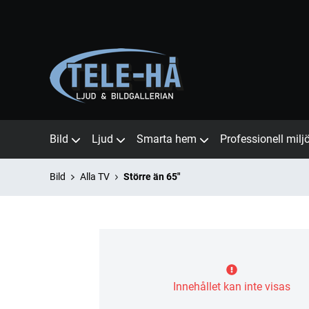
Bild
Ljud
Smarta hem
Professionell milj
Bild
Alla TV
Större än 65"
Innehållet kan inte visas