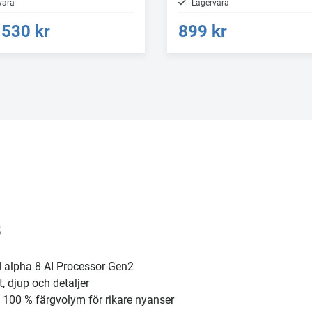
vara
Lagervara
530 kr
899 kr
5
ed alpha 8 AI Processor Gen2
t, djup och detaljer
. 100 % färgvolym för rikare nyanser