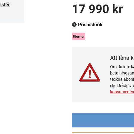
nster
17 990 kr
Prishistorik
Att låna 
Om du inte ka
betalningsanm
teckna abonn
skuldrådgivn
konsumentve