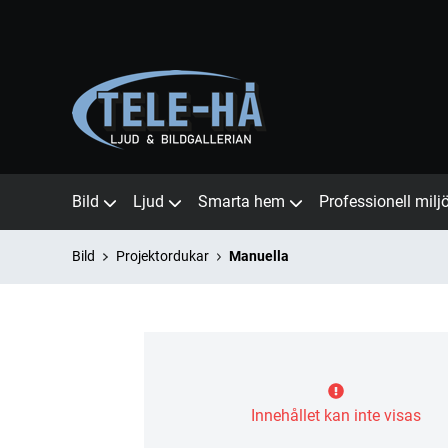
Bild
Ljud
Smarta hem
Professionell milj
Bild
Projektordukar
Manuella
Innehållet kan inte visas