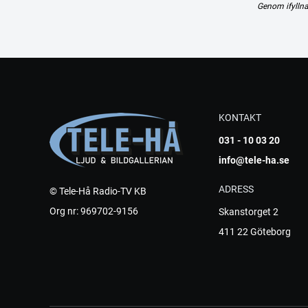
Genom ifyllna
KONTAKT
031 - 10 03 20
info@tele-ha.se
ADRESS
© Tele-Hå Radio-TV KB
Org nr: 969702-9156
Skanstorget 2
411 22 Göteborg