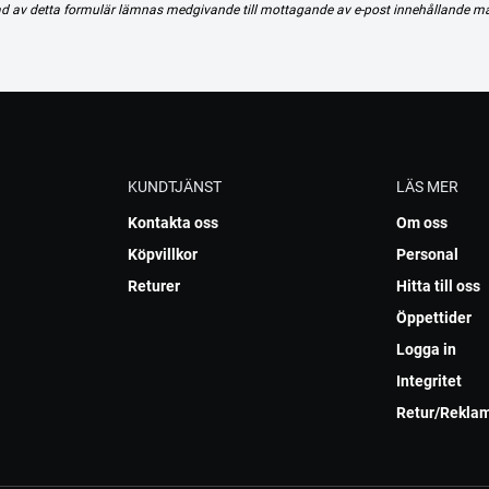
d av detta formulär lämnas medgivande till mottagande av e-post innehållande m
KUNDTJÄNST
LÄS MER
Kontakta oss
Om oss
Köpvillkor
Personal
Returer
Hitta till oss
Öppettider
Logga in
Integritet
Retur/Rekla