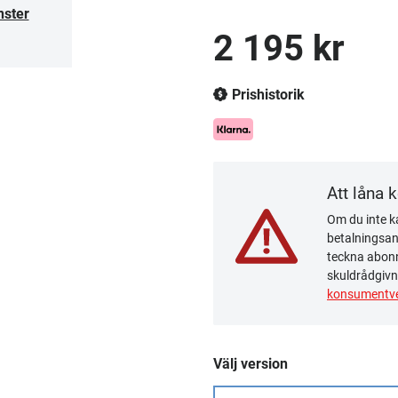
nster
2 195 kr
Prishistorik
Att låna 
Om du inte ka
betalningsanm
teckna abonn
skuldrådgivn
konsumentve
Välj version