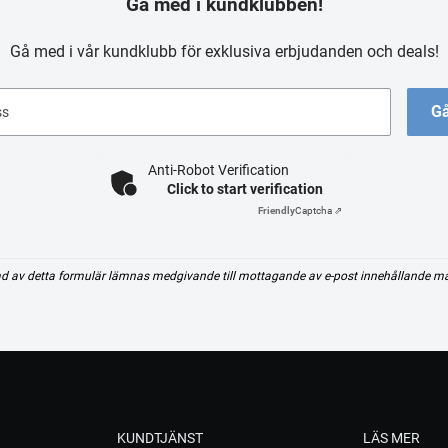
Gå med i kundklubben!
Gå med i vår kundklubb för exklusiva erbjudanden och deals!
Gå
ss
Anti-Robot Verification
Click to start verification
Friendly
Captcha ⇗
d av detta formulär lämnas medgivande till mottagande av e-post innehållande m
KUNDTJÄNST
LÄS MER