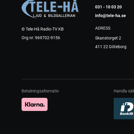
031 - 10 03 20
info@tele-ha.se
ADRESS
© Tele-Hå Radio-TV KB
Org nr: 969702-9156
Skanstorget 2
411 22 Göteborg
Betalningsalternativ
Handla säk