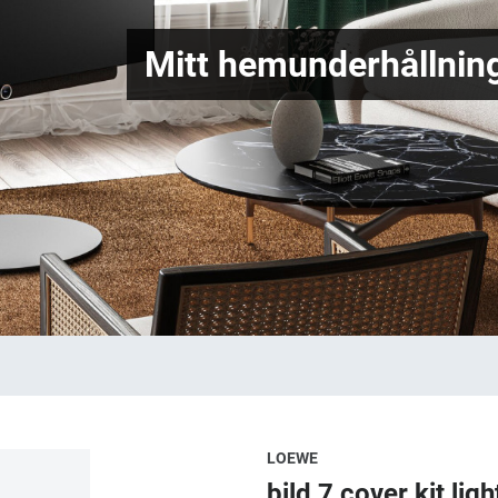
Mitt hemunderhållning
LOEWE
bild 7 cover kit ligh