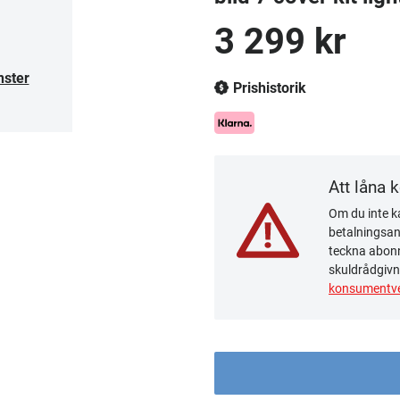
3 299 kr
nster
Prishistorik
Att låna 
Om du inte ka
betalningsanm
teckna abonn
skuldrådgivn
konsumentve