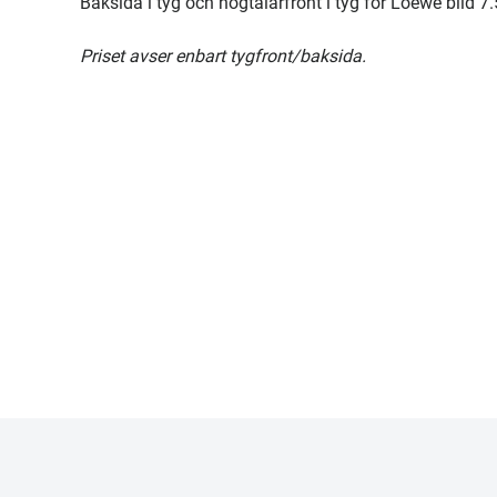
Baksida i tyg och högtalarfront i tyg för Loewe bild 7.
Priset avser enbart tygfront/baksida.