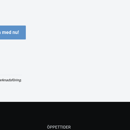
 med nu!
arknadsföring.
ÖPPETTIDER