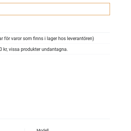
Gå till kassan
r för varor som finns i lager hos leverantören)
00 kr, vissa produkter undantagna.
Modell