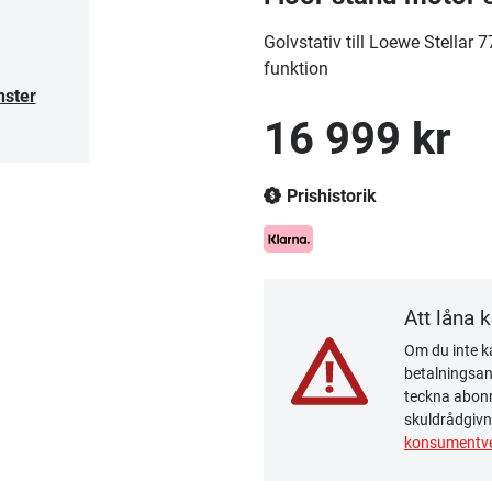
Golvstativ till Loewe Stellar 
funktion
nster
16 999 kr
Prishistorik
Att låna 
Om du inte ka
betalningsanm
teckna abonn
skuldrådgivn
konsumentve