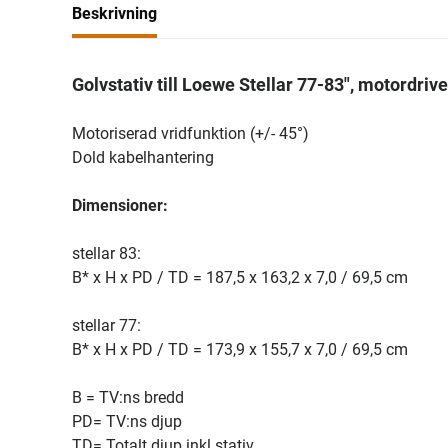
Beskrivning
Golvstativ till Loewe Stellar 77-83", motordriv
Motoriserad vridfunktion (+/- 45°)
Dold kabelhantering
Dimensioner:
stellar 83:
B* x H x PD / TD = 187,5 x 163,2 x 7,0 / 69,5 cm
stellar 77:
B* x H x PD / TD = 173,9 x 155,7 x 7,0 / 69,5 cm
B = TV:ns bredd
PD= TV:ns djup
TD= Totalt djup inkl stativ