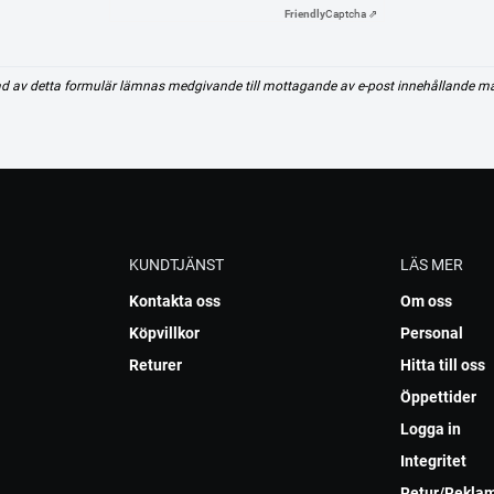
Friendly
Captcha ⇗
d av detta formulär lämnas medgivande till mottagande av e-post innehållande m
KUNDTJÄNST
LÄS MER
Kontakta oss
Om oss
Köpvillkor
Personal
Returer
Hitta till oss
Öppettider
Logga in
Integritet
Retur/Rekla