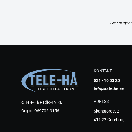
Genom ifyllna
KONTAKT
031 - 10 03 20
info@tele-ha.se
ADRESS
© Tele-Hå Radio-TV KB
Org nr: 969702-9156
Skanstorget 2
411 22 Göteborg