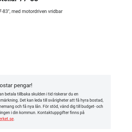
77-83", med motordriven vridbar
kostar pengar!
n betala tillbaka skulden i tid riskerar du en
ärkning. Det kan leda till svårigheter att få hyra bostad,
emang och få nya lån. För stöd, vänd dig till budget- och
ingen i din kommun. Kontaktuppgifter finns på
rket.se
.