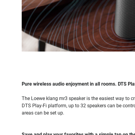
Pure wireless audio enjoyment in all rooms. DTS Pla
The Loewe klang mr3 speaker is the easiest way to cre
DTS Play-Fi platform, up to 32 speakers can be contro
areas can be set up.
Save and play your favorites with a simple tap on th