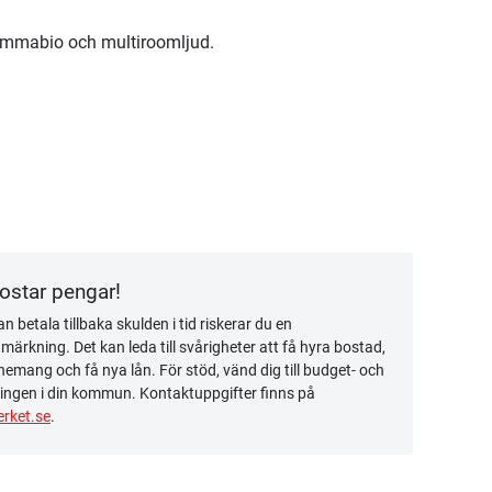
hemmabio och multiroomljud.
kostar pengar!
n betala tillbaka skulden i tid riskerar du en
ärkning. Det kan leda till svårigheter att få hyra bostad,
emang och få nya lån. För stöd, vänd dig till budget- och
ingen i din kommun. Kontaktuppgifter finns på
rket.se
.