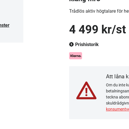
Trådlös aktiv högtalare för 
nster
4 499 kr/st
Prishistorik
Att låna 
Om du inte ka
betalningsanm
teckna abonn
skuldrådgivn
konsumentve