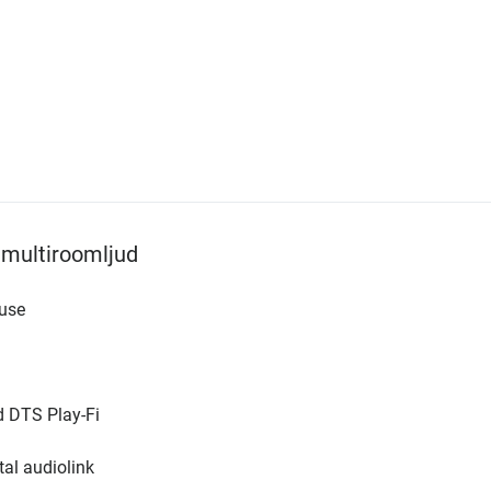
 multiroomljud
ouse
d DTS Play-Fi
al audiolink