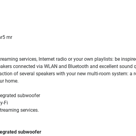
ar5 mr
eaming services, Internet radio or your own playlists: be inspir
eakers connected via WLAN and Bluetooth and excellent sound q
action of several speakers with your new multi-room system: a 
our home.
ntegrated subwoofer
y-Fi
treaming services.
ntegrated subwoofer