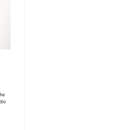
the
dio