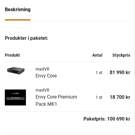
Beskrivning
Produkter i paketet:
Produkt
Antal
Styckpris
madVR
81 990 kr
1 st
Envy Core
madVR
Envy Core Premium
18 700 kr
1 st
Pack MK1
Paketpris: 100 690 kr