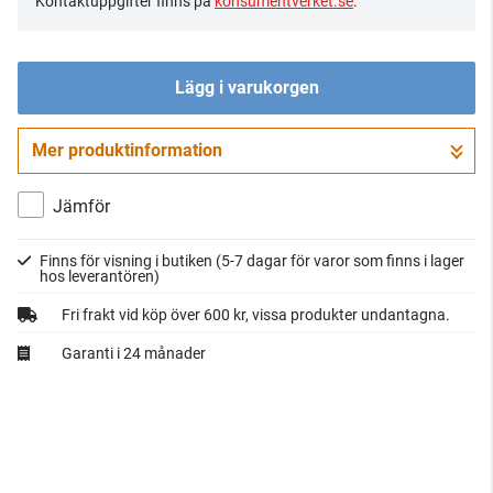
Kontaktuppgifter finns på
konsumentverket.se
.
Lägg i varukorgen
Mer produktinformation
Gå till kassan
Jämför
Finns för visning i butiken
(5-7 dagar för varor som finns i lager
hos leverantören)
Fri frakt vid köp över 600 kr, vissa produkter undantagna.
Garanti i 24 månader