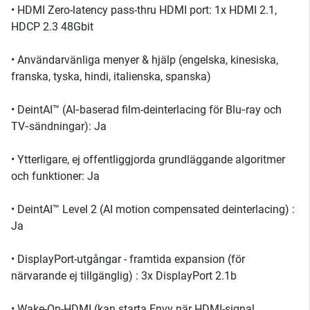
• HDMI Zero-latency pass-thru HDMI port: 1x HDMI 2.1,
HDCP 2.3 48Gbit
• Användarvänliga menyer & hjälp (engelska, kinesiska,
franska, tyska, hindi, italienska, spanska)
• DeintAI™ (AI‑baserad film-deinterlacing för Blu‑ray och
TV‑sändningar): Ja
• Ytterligare, ej offentliggjorda grundläggande algoritmer
och funktioner: Ja
• DeintAI™ Level 2 (AI motion compensated deinterlacing) :
Ja
• DisplayPort-utgångar - framtida expansion (för
närvarande ej tillgänglig) : 3x DisplayPort 2.1b
• Wake-On-HDMI (kan starta Envy när HDMI-signal