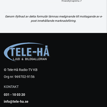
Friendly
Captcha ⇗
Genom ifyllnad av detta formulär lämnas medgivande till mottagande av e-
post innehållande marknadsföring.
© Tele-Hå Radio-TV KB
Org nr: 969702-9156
KONTAKT
031 - 10 03 20
info@tele-ha.se