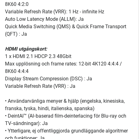
8K60 4:2:0
Variable Refresh Rate (VRR): 1 Hz - infinite Hz
Auto Low Latency Mode (ALLM): Ja
Quick Media Switching (QMS) & Quick Frame Transport
(QFT) : Ja
HDMI utgångskort:
1 x HDMI 2.1 HDCP 2.3 48Gbit
Max upplösning och frame rates: 12-bit 4K120 4:4:4 /
8K60 4:4:4
Display Stream Compression (DSC) : Ja
Variable Refresh Rate (VRR) : Ja
• Användarvänliga menyer & hjälp (engelska, kinesiska,
franska, tyska, hindi, italienska, spanska)
• DeintAI™ (AI‑baserad film-deinterlacing för Blu‑ray och
TV‑sändningar): Ja
• Ytterligare, ej offentliggjorda grundläggande algoritmer
och funktioner: Ja