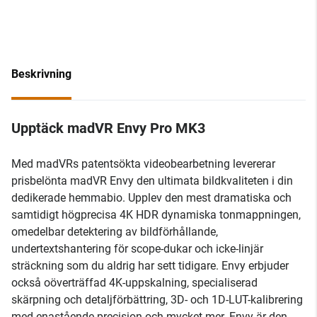
Beskrivning
Upptäck madVR Envy Pro MK3
Med madVRs patentsökta videobearbetning levererar
prisbelönta madVR Envy den ultimata bildkvaliteten i din
dedikerade hemmabio. Upplev den mest dramatiska och
samtidigt högprecisa 4K HDR dynamiska tonmappningen,
omedelbar detektering av bildförhållande,
undertextshantering för scope-dukar och icke-linjär
sträckning som du aldrig har sett tidigare. Envy erbjuder
också oöverträffad 4K-uppskalning, specialiserad
skärpning och detaljförbättring, 3D- och 1D-LUT-kalibrering
med enastående precision och mycket mer. Envy är den