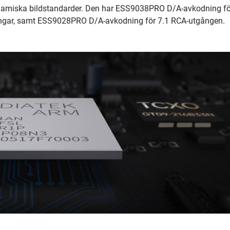
amiska bildstandarder. Den har ESS9038PRO D/A-avkodning fö
ngar, samt ESS9028PRO D/A-avkodning för 7.1 RCA-utgången.