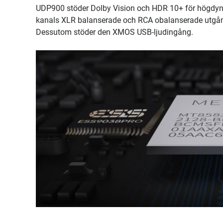
UDP900 stöder Dolby Vision och HDR 10+ för högdyn
kanals XLR balanserade och RCA obalanserade utgå
Dessutom stöder den XMOS USB-ljudingång.