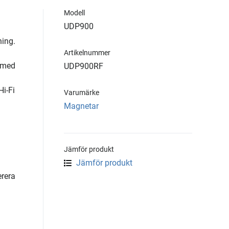
Modell
UDP900
ning.
Artikelnummer
d med
UDP900RF
Hi-Fi
Varumärke
Magnetar
Jämför produkt
Jämför produkt
erera