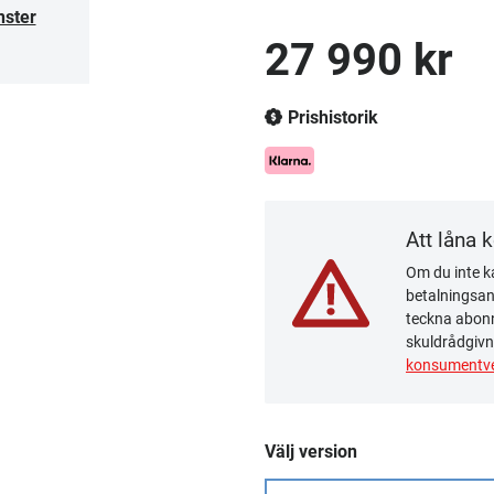
nster
27 990 kr
Prishistorik
Att låna 
Om du inte ka
betalningsanm
teckna abonn
skuldrådgivn
konsumentve
Välj version