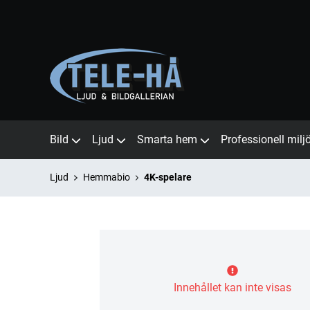
Bild
Ljud
Smarta hem
Professionell milj
Ljud
Hemmabio
4K-spelare
Innehållet kan inte visas