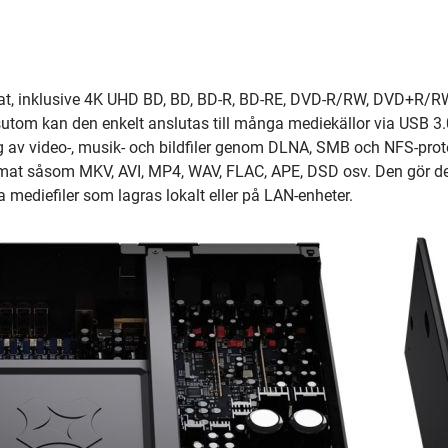
t, inklusive 4K UHD BD, BD, BD-R, BD-RE, DVD-R/RW, DVD+R/R
om kan den enkelt anslutas till många mediekällor via USB 3.
ng av video-, musik- och bildfiler genom DLNA, SMB och NFS-prot
rmat såsom MKV, AVI, MP4, WAV, FLAC, APE, DSD osv. Den gör d
 mediefiler som lagras lokalt eller på LAN-enheter.