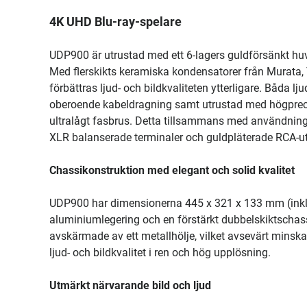
4K UHD Blu-ray-spelare
UDP900 är utrustad med ett 6-lagers guldförsänkt hu
Med flerskikts keramiska kondensatorer från Murata,
förbättras ljud- och bildkvaliteten ytterligare. Båda l
oberoende kabeldragning samt utrustad med högprec
ultralågt fasbrus. Detta tillsammans med användning 
XLR balanserade terminaler och guldpläterade RCA-utgå
Chassikonstruktion med elegant och solid kvalitet
UDP900 har dimensionerna 445 x 321 x 133 mm (inklus
aluminiumlegering och en förstärkt dubbelskiktschas
avskärmade av ett metallhölje, vilket avsevärt minskar 
ljud- och bildkvalitet i ren och hög upplösning.
Utmärkt närvarande bild och ljud