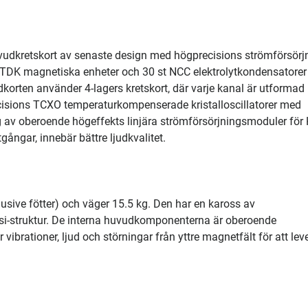
vudkretskort av senaste design med högprecisions strömförsörj
 TDK magnetiska enheter och 30 st NCC elektrolytkondensatorer
judkorten använder 4-lagers kretskort, där varje kanal är utforma
isions TCXO temperaturkompenserade kristalloscillatorer med
av oberoende högeffekts linjära strömförsörjningsmoduler för 
ngar, innebär bättre ljudkvalitet.
ive fötter) och väger 15.5 kg. Den har en kaross av
si-struktur. De interna huvudkomponenterna är oberoende
vibrationer, ljud och störningar från yttre magnetfält för att lev