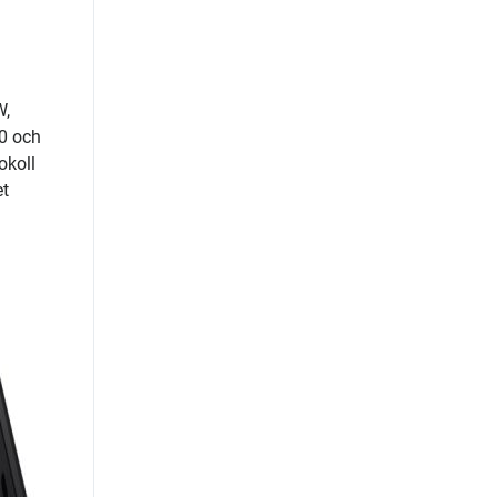
W,
0 och
okoll
et