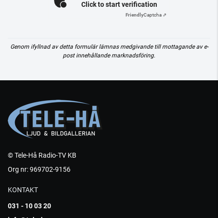
Click to start verification
Friendly
Captcha ⇗
Genom ifyllnad av detta formulär lämnas medgivande till mottagande av e-
post innehållande marknadsföring.
© Tele-Hå Radio-TV KB
Org nr: 969702-9156
KONTAKT
031 - 10 03 20