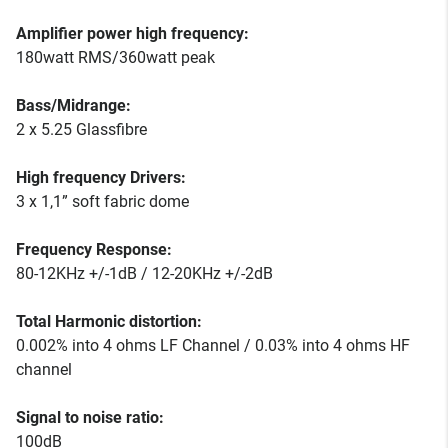
Amplifier power high frequency:
180watt RMS/360watt peak
Bass/Midrange:
2 x 5.25 Glassfibre
High frequency Drivers:
3 x 1,1” soft fabric dome
Frequency Response:
80-12KHz +/-1dB / 12-20KHz +/-2dB
Total Harmonic distortion:
0.002% into 4 ohms LF Channel / 0.03% into 4 ohms HF
channel
Signal to noise ratio:
100dB