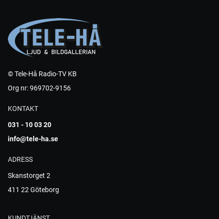
© Tele-Hå Radio-TV KB
Org nr: 969702-9156
KONTAKT
031 - 10 03 20
info@tele-ha.se
ADRESS
Skanstorget 2
411 22 Göteborg
KUNDTJÄNST