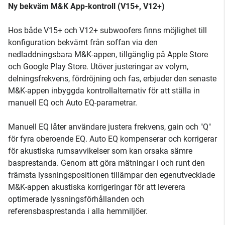
Ny bekväm M&K App-kontroll (V15+, V12+)
Hos både V15+ och V12+ subwoofers finns möjlighet till
konfiguration bekvämt från soffan via den
nedladdningsbara M&K-appen, tillgänglig på Apple Store
och Google Play Store. Utöver justeringar av volym,
delningsfrekvens, fördröjning och fas, erbjuder den senaste
M&K-appen inbyggda kontrollalternativ för att ställa in
manuell EQ och Auto EQ-parametrar.
Manuell EQ låter användare justera frekvens, gain och "Q"
för fyra oberoende EQ. Auto EQ kompenserar och korrigerar
för akustiska rumsavvikelser som kan orsaka sämre
basprestanda. Genom att göra mätningar i och runt den
främsta lyssningspositionen tillämpar den egenutvecklade
M&K-appen akustiska korrigeringar för att leverera
optimerade lyssningsförhållanden och
referensbasprestanda i alla hemmiljöer.