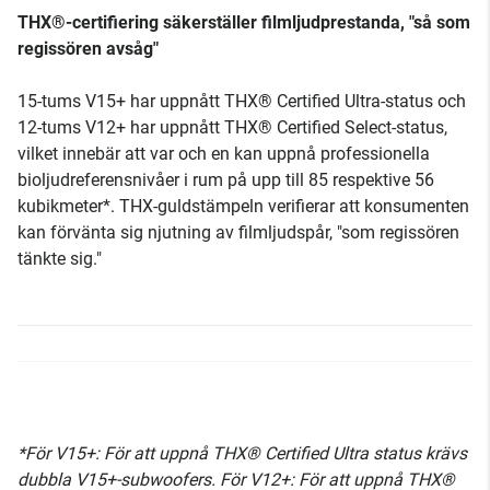
THX®-certifiering säkerställer filmljudprestanda, "så som
regissören avsåg"
15-tums V15+ har uppnått THX® Certified Ultra-status och
12-tums V12+ har uppnått THX® Certified Select-status,
vilket innebär att var och en kan uppnå professionella
bioljudreferensnivåer i rum på upp till 85 respektive 56
kubikmeter*. THX-guldstämpeln verifierar att konsumenten
kan förvänta sig njutning av filmljudspår, "som regissören
tänkte sig."
*För V15+: För att uppnå THX® Certified Ultra status krävs
dubbla V15+-subwoofers. För V12+: För att uppnå THX®