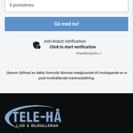
E-postadress
Gå med nu!
Anti-Robot Verification
Click to start verification
Friendly
Captcha ⇗
Genom ifyllnad av detta formulär lämnas medgivande till mottagande av e-
post innehållande marknadsföring.