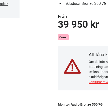
Inkluderar Bronze 300 7G
nster
Från
39 950 kr
Att låna 
Om du inte ka
betalningsanm
teckna abonn
skuldrådgivn
konsumentve
Monitor Audio Bronze 300 7G