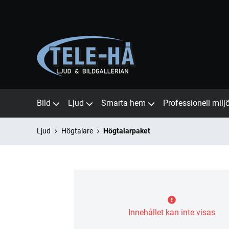
Bild
Ljud
Smarta hem
Professionell milj
Ljud
Högtalare
Högtalarpaket
Innehållet kan inte visas