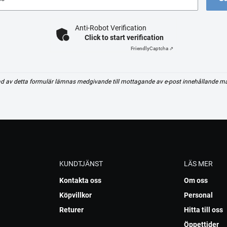
Anti-Robot Verification
Click to start verification
Friendly
Captcha ⇗
d av detta formulär lämnas medgivande till mottagande av e-post innehållande m
KUNDTJÄNST
LÄS MER
Kontakta oss
Om oss
Köpvillkor
Personal
Returer
Hitta till oss
Öppettider