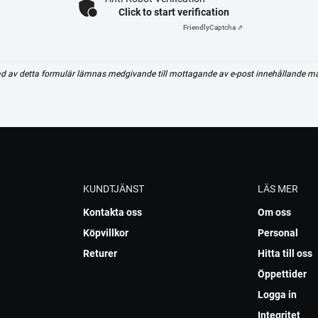
Click to start verification
Friendly
Captcha ⇗
d av detta formulär lämnas medgivande till mottagande av e-post innehållande m
KUNDTJÄNST
LÄS MER
Kontakta oss
Om oss
Köpvillkor
Personal
Returer
Hitta till oss
Öppettider
Logga in
Integritet