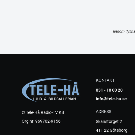
Genom ifyllna
KONTAKT
031 - 10 03 20
info@tele-ha.se
ADRESS
© Tele-Hå Radio-TV KB
Org nr: 969702-9156
Skanstorget 2
411 22 Göteborg