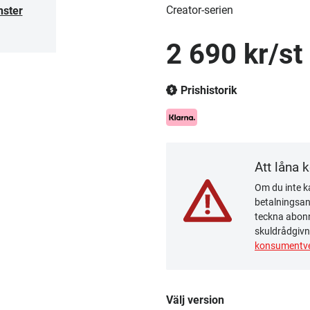
Creator-serien
nster
2 690 kr/st
Prishistorik
Att låna 
Om du inte ka
betalningsanm
teckna abonn
skuldrådgivn
konsumentve
Välj version