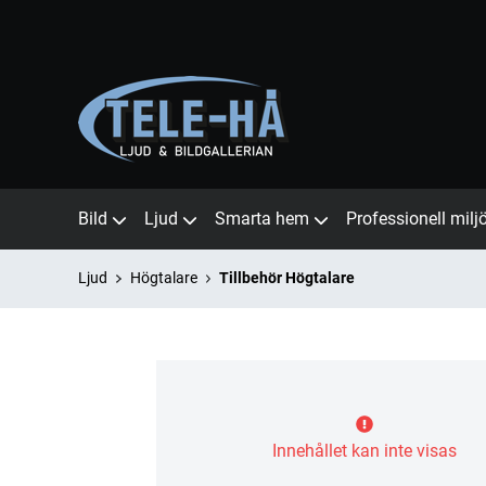
Bild
Ljud
Smarta hem
Professionell milj
Ljud
Högtalare
Tillbehör Högtalare
Innehållet kan inte visas