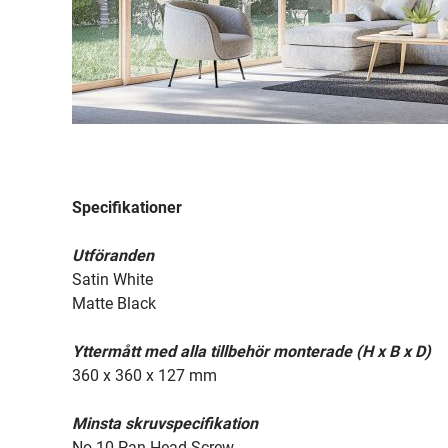
Specifikationer
Utföranden
Satin White
Matte Black
Yttermått med alla tillbehör monterade (H x B x D)
360 x 360 x 127 mm
Minsta skruvspecifikation
No.10 Pan Head Screw