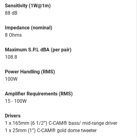
Sensitivity (1W@1m)
88 dB
Impedance (nominal)
8 Ohms
Maximum S.P.L dBA (per pair)
108.8
Power Handling (RMS)
100W
Amplifier Requirements (RMS)
15 - 100W
Drivers
1 x 165mm (6 1/2”) C-CAM® bass/ mid-range driver
1 x 25mm (1”) C-CAM® gold dome tweeter