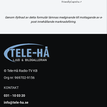
Friendly
Captcha ⇗
Genom ifyllnad av detta formulär lämnas medgivande till mottagande av e-
post innehållande marknadsföring.
© Tele-Hå Radio-TV KB
Org nr: 969702-9156
KONTAKT
031 - 10 03 20
info@tele-ha.se