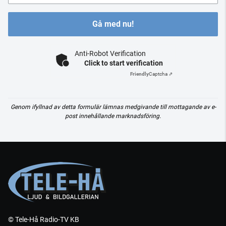
Gå med nu!
Anti-Robot Verification
Click to start verification
Friendly
Captcha ⇗
Genom ifyllnad av detta formulär lämnas medgivande till mottagande av e-
post innehållande marknadsföring.
© Tele-Hå Radio-TV KB