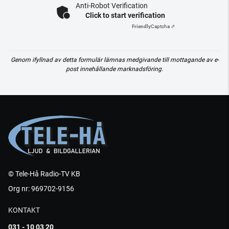
Anti-Robot Verification
Click to start verification
Friendly
Captcha ⇗
Genom ifyllnad av detta formulär lämnas medgivande till mottagande av e-
post innehållande marknadsföring.
© Tele-Hå Radio-TV KB
Org nr: 969702-9156
KONTAKT
031 - 10 03 20