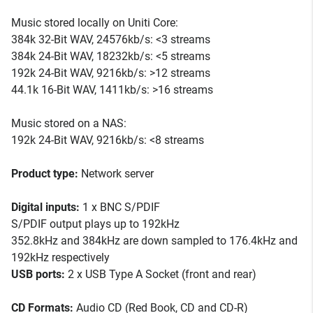
Music stored locally on Uniti Core:
384k 32-Bit WAV, 24576kb/s: <3 streams
384k 24-Bit WAV, 18232kb/s: <5 streams
192k 24-Bit WAV, 9216kb/s: >12 streams
44.1k 16-Bit WAV, 1411kb/s: >16 streams
Music stored on a NAS:
192k 24-Bit WAV, 9216kb/s: <8 streams
Product type:
Network server
Digital inputs:
1 x BNC S/PDIF
S/PDIF output plays up to 192kHz
352.8kHz and 384kHz are down sampled to 176.4kHz and
192kHz respectively
USB ports:
2 x USB Type A Socket (front and rear)
CD Formats:
Audio CD (Red Book, CD and CD-R)