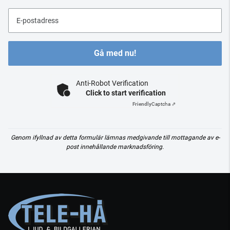
E-postadress
Gå med nu!
Anti-Robot Verification
Click to start verification
Friendly
Captcha ⇗
Genom ifyllnad av detta formulär lämnas medgivande till mottagande av e-
post innehållande marknadsföring.