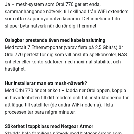
Ja – mesh-system som Orbi 770 ger ett enda,
sammanhängande nätverk, till skillnad från WiFi-extenders
som ofta skapar nya nätverksnamn. Det innebär att du
slipper byta nätverk när du rör dig i hemmet.
Oslagbar prestanda även med kabelanslutning
Med totalt 7 Ethernet-portar (varav flera på 2,5 Gbit/s) är
Orbi 770 perfekt för dig som vill ansluta spelkonsoler, NAS-
enheter eller kontorsdatorer med maximal stabilitet och
hastighet.
Hur installerar man ett mesh-nätverk?
Med Orbi 770 är det enkelt – ladda ner Orbi-appen, koppla
in huvudenheten till ditt modem och följ instruktionerna för
att lägga till satelliter (de andra WiFi-noderna). Hela
processen tar bara några minuter.
Säkerhet i toppklass med Netgear Armor
Skydda hela familjens nätverk med Netgear Armor, som