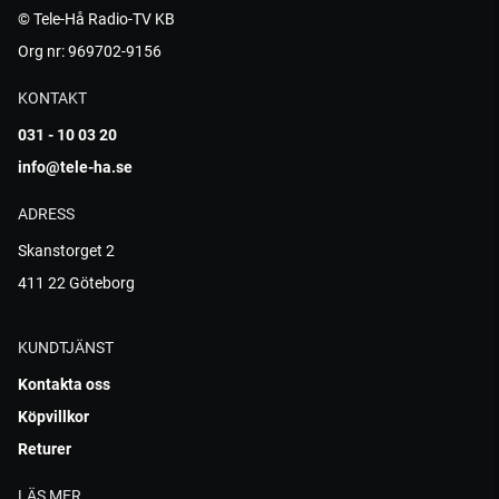
© Tele-Hå Radio-TV KB
Org nr: 969702-9156
KONTAKT
031 - 10 03 20
info@tele-ha.se
ADRESS
Skanstorget 2
411 22 Göteborg
KUNDTJÄNST
Kontakta oss
Köpvillkor
Returer
LÄS MER