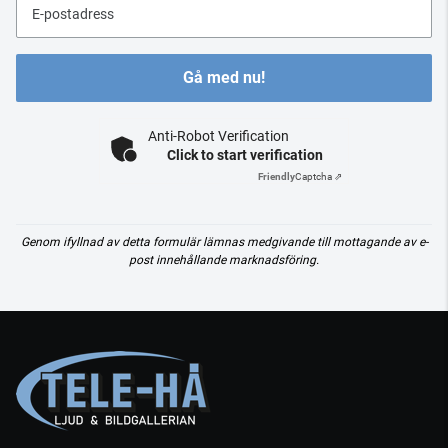
E-postadress
Gå med nu!
Anti-Robot Verification
Click to start verification
Friendly
Captcha ⇗
Genom ifyllnad av detta formulär lämnas medgivande till mottagande av e-
post innehållande marknadsföring.