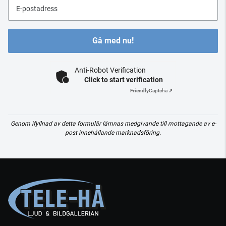
E-postadress
Gå med nu!
Anti-Robot Verification
Click to start verification
Friendly
Captcha ⇗
Genom ifyllnad av detta formulär lämnas medgivande till mottagande av e-
post innehållande marknadsföring.