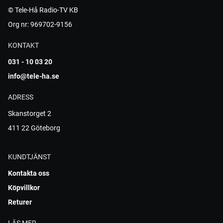
© Tele-Hå Radio-TV KB
Org nr: 969702-9156
KONTAKT
031 - 10 03 20
info@tele-ha.se
ADRESS
Skanstorget 2
411 22 Göteborg
KUNDTJÄNST
Kontakta oss
Köpvillkor
Returer
LÄS MER