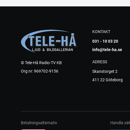
KONTAKT
031 - 10 03 20
info@tele-ha.se
ADRESS
© Tele-Hå Radio-TV KB
Org nr: 969702-9156
Skanstorget 2
411 22 Göteborg
Betalningsalternativ
Handla säk