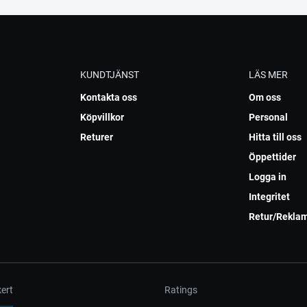
KUNDTJÄNST
LÄS MER
Kontakta oss
Om oss
Köpvillkor
Personal
Returer
Hitta till oss
Öppettider
Logga in
Integritet
Retur/Rekla
ert
Ratings