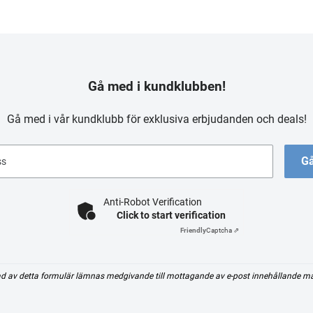
Gå med i kundklubben!
Gå med i vår kundklubb för exklusiva erbjudanden och deals!
Gå
ss
Anti-Robot Verification
Click to start verification
Friendly
Captcha ⇗
d av detta formulär lämnas medgivande till mottagande av e-post innehållande m