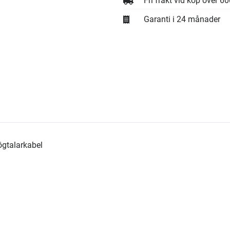
Fri frakt vid köp över 6
Garanti i 24 månader
ögtalarkabel