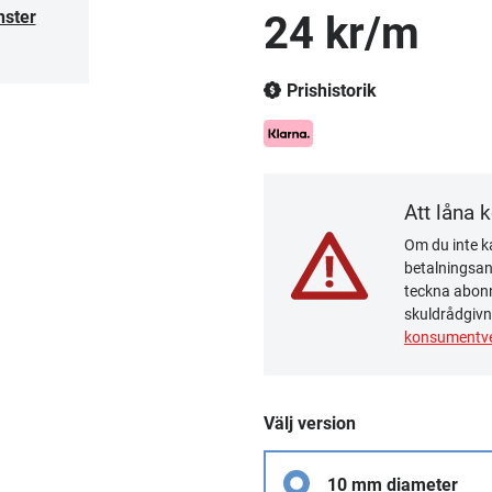
nster
24 kr/m
Prishistorik
Att låna 
Om du inte ka
betalningsanm
teckna abonn
skuldrådgivn
konsumentve
Välj version
10 mm diameter