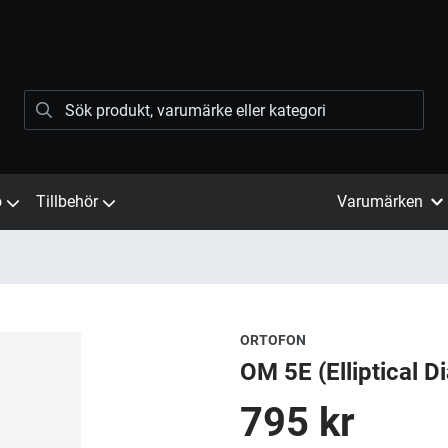
ö
Tillbehör
Varumärken
ORTOFON
OM 5E (Elliptical 
795 kr