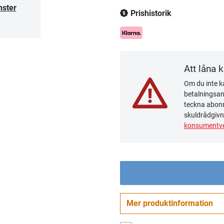
nster
Prishistorik
Att låna 
Om du inte ka
betalningsanm
teckna abonn
skuldrådgivn
konsumentve
Mer produktinformation