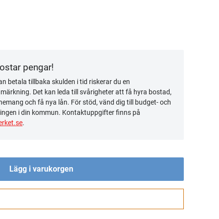
kostar pengar!
n betala tillbaka skulden i tid riskerar du en
ärkning. Det kan leda till svårigheter att få hyra bostad,
emang och få nya lån. För stöd, vänd dig till budget- och
ingen i din kommun. Kontaktuppgifter finns på
rket.se
.
Lägg i varukorgen
Gå till kassan