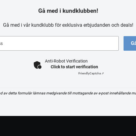
Gå med i kundklubben!
Gå med i vår kundklubb för exklusiva erbjudanden och deals!
Gå
ss
Anti-Robot Verification
Click to start verification
Friendly
Captcha ⇗
d av detta formulär lämnas medgivande till mottagande av e-post innehållande m