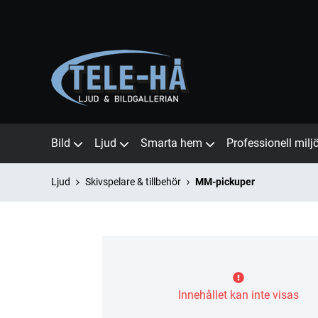
Bild
Ljud
Smarta hem
Professionell milj
Ljud
Skivspelare & tillbehör
MM-pickuper
Innehållet kan inte visas