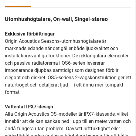
Utomhushögtalare, On-wall, Singel-stereo
Exklusiva förbättringar
Origin Acoustics Seasons‑utomhushögtalare är
marknadsledande när det gäller både ljudkvalitet och
installationsvänliga funktioner. De rektangulära elementen
och passiva radiatorerna i OS6‑serien levererar
imponerande djupbas samtidigt som designen förblir
elegant och diskret. OS5‑seriens 2‑vägskonstruktion ger ett
naturtroget och detaljerat ljud – i ett ännu mer kompakt
format.
Vattentät IPX7‑design
Alla Origin Acoustics OS‑modeller är IPX7‑klassade, vilket
innebär att de kan sänkas ned i upp till en meter vatten och
ändå fungera utan problem. Oavsett luftfuktighet eller
väderförhållanden är dessa högtalare byggda för att hålla.