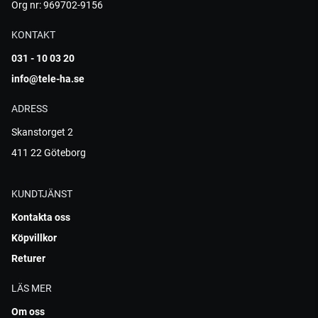
Org nr: 969702-9156
KONTAKT
031 - 10 03 20
info@tele-ha.se
ADRESS
Skanstorget 2
411 22 Göteborg
KUNDTJÄNST
Kontakta oss
Köpvillkor
Returer
LÄS MER
Om oss