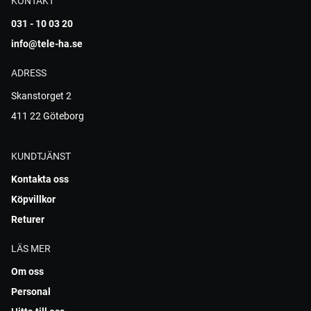
KONTAKT
031 - 10 03 20
info@tele-ha.se
ADRESS
Skanstorget 2
411 22 Göteborg
KUNDTJÄNST
Kontakta oss
Köpvillkor
Returer
LÄS MER
Om oss
Personal