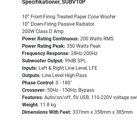
Specifikationer, SUBV10P
10” Front-Firing Treated Paper Cone Woofer
10” Down-Firing Passive Radiator
200W Class D Amp
Power Rating Continuous:
200 Watts RMS
Power Rating Peak:
350 Watts Peak
Frequency Response:
28Hz-200Hz
Subwoofer Output:
99dB SPL
Inputs:
Left & Right Line Level, LFE
Outputs:
Line Level High-Pass
Phase Control:
0 - 180˚
Crossover:
50Hz - 150Hz; Bypass
Features:
Auto/on/off, 5V USB, 110-220V voltage sw
Weight:
11.8 kg
Dimensions With Feet:
337mm x 358mm x 385mm