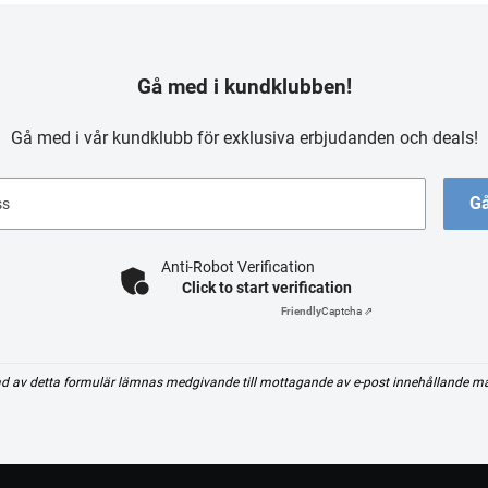
Gå med i kundklubben!
Gå med i vår kundklubb för exklusiva erbjudanden och deals!
Gå
ss
Anti-Robot Verification
Click to start verification
Friendly
Captcha ⇗
d av detta formulär lämnas medgivande till mottagande av e-post innehållande m