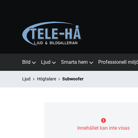
Bild
Ljud
Smarta hem
Professionell milj
Ljud
Högtalare
Subwoofer
Innehållet kan inte visas