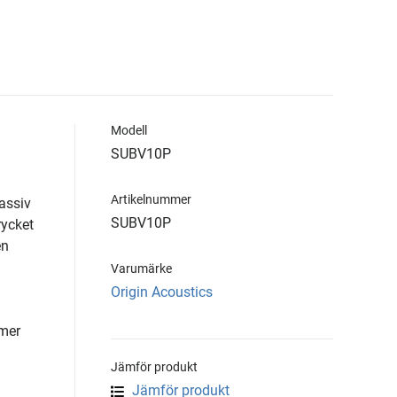
Modell
SUBV10P
Artikelnummer
passiv
SUBV10P
rycket
en
Varumärke
Origin Acoustics
 mer
Jämför produkt
Jämför produkt