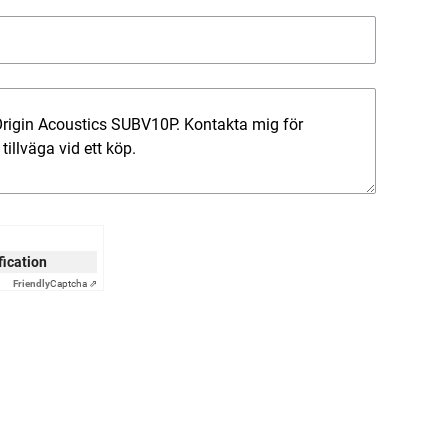
ification
Friendly
Captcha ⇗