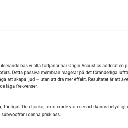
 pulserande bas vi alla förtjänar har Origin Acoustics adderat en 
ofers. Detta passiva membran reagerar på det föränderliga luftt
ga att skapa ljud — utan att dra mer effekt. Resultatet är att äv
e låga frekvenser.
g för ögat. Den tjocka, texturerade ytan ser och känns betydligt
å subwoofrar i denna prisklass.