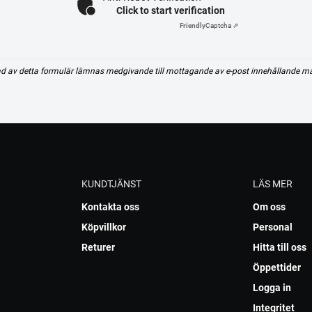
Click to start verification
Friendly
Captcha ⇗
d av detta formulär lämnas medgivande till mottagande av e-post innehållande m
KUNDTJÄNST
LÄS MER
Kontakta oss
Om oss
Köpvillkor
Personal
Returer
Hitta till oss
Öppettider
Logga in
Integritet