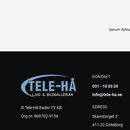
Genom ifyllna
KONTAKT
031 - 10 03 20
info@tele-ha.se
ADRESS
© Tele-Hå Radio-TV KB
Org nr: 969702-9156
Skanstorget 2
411 22 Göteborg