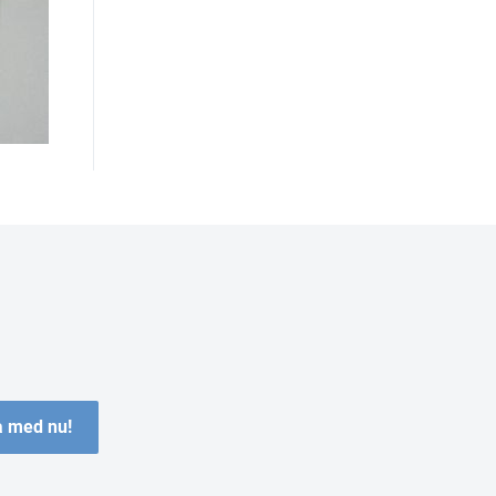
 med nu!