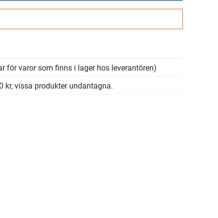
Gå till kassan
r för varor som finns i lager hos leverantören)
00 kr, vissa produkter undantagna.