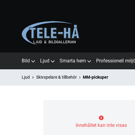
Bild
Ljud
Smarta hem
Professionell milj
Ljud
Skivspelare & tillbehör
MM-pickuper
Innehållet kan inte visas