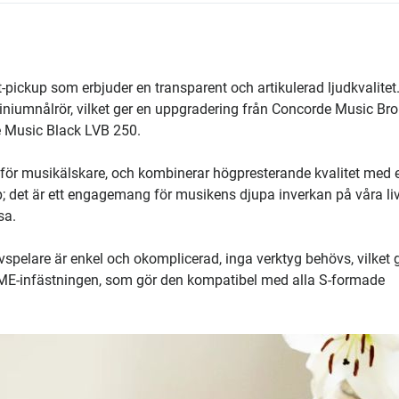
ckup som erbjuder en transparent och artikulerad ljudkvalitet
iniumnålrör, vilket ger en uppgradering från Concorde Music Br
e Music Black LVB 250.
 för musikälskare, och kombinerar högpresterande kvalitet med 
; det är ett engagemang för musikens djupa inverkan på våra liv
sa.
spelare är enkel och okomplicerad, inga verktyg behövs, vilket 
SME-infästningen, som gör den kompatibel med alla S-formade