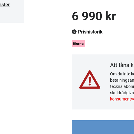
nster
6 990 kr
Prishistorik
Att låna 
Om du inte ka
betalningsanm
teckna abonn
skuldrådgivn
konsumentve