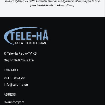
Genom ifyllnad av detta formulär lämnas medgivande till mottagande av e-
post innehållande marknadsföring.
© Tele-Hå Radio-TV KB
Org nr: 969702-9156
KONTAKT
031 - 10 03 20
info@tele-ha.se
ADRESS
Skanstorget 2