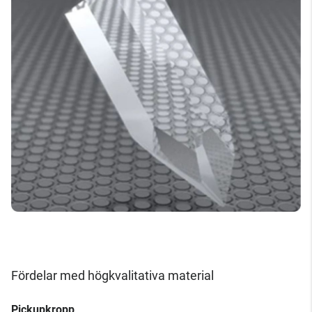
Fördelar med högkvalitativa material
Pickupkropp