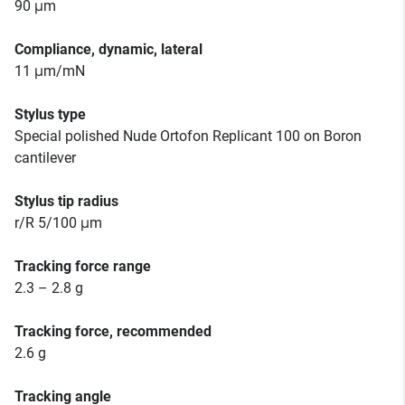
90 μm
Compliance, dynamic, lateral
11 μm/mN
Stylus type
Special polished Nude Ortofon Replicant 100 on Boron
cantilever
Stylus tip radius
r/R 5/100 μm
Tracking force range
2.3 – 2.8 g
Tracking force, recommended
2.6 g
Tracking angle