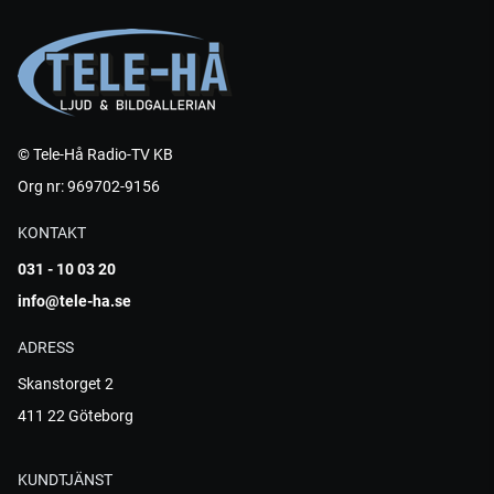
© Tele-Hå Radio-TV KB
Org nr: 969702-9156
KONTAKT
031 - 10 03 20
info@tele-ha.se
ADRESS
Skanstorget 2
411 22 Göteborg
KUNDTJÄNST