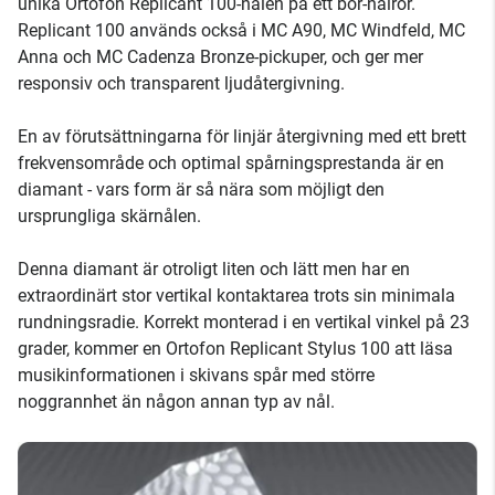
unika Ortofon Replicant 100-nålen på ett bor-nålrör.
Replicant 100 används också i MC A90, MC Windfeld, MC
Anna och MC Cadenza Bronze-pickuper, och ger mer
responsiv och transparent ljudåtergivning.
En av förutsättningarna för linjär återgivning med ett brett
frekvensområde och optimal spårningsprestanda är en
diamant - vars form är så nära som möjligt den
ursprungliga skärnålen.
Denna diamant är otroligt liten och lätt men har en
extraordinärt stor vertikal kontaktarea trots sin minimala
rundningsradie. Korrekt monterad i en vertikal vinkel på 23
grader, kommer en Ortofon Replicant Stylus 100 att läsa
musikinformationen i skivans spår med större
noggrannhet än någon annan typ av nål.