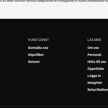
d av detta formulär lämnas medgivande till mottagande av e-post innehållande m
KUNDTJÄNST
LÄS MER
Kontakta oss
Om oss
Köpvillkor
Personal
Returer
Hitta till oss
Öppettider
Logga in
Integritet
Retur/Rekla