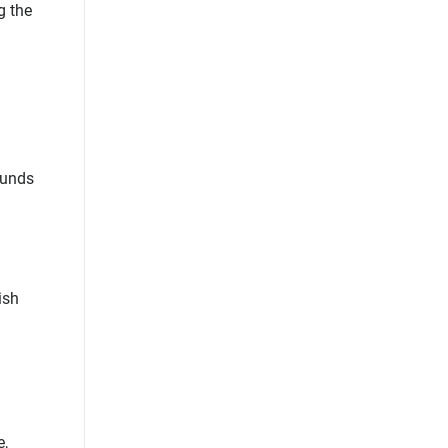
g the
ounds
ish
e,