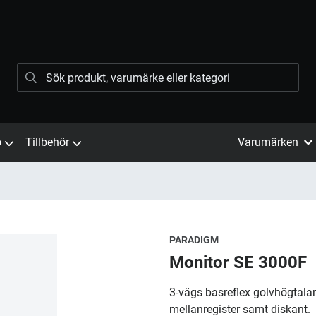
ö
Tillbehör
Varumärken
PARADIGM
Monitor SE 3000F
3-vägs basreflex golvhögtalar
mellanregister samt diskant.