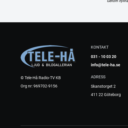
Genom ifyllna
KONTAKT
031 - 10 03 20
info@tele-ha.se
ADRESS
© Tele-Hå Radio-TV KB
Org nr: 969702-9156
Skanstorget 2
411 22 Göteborg