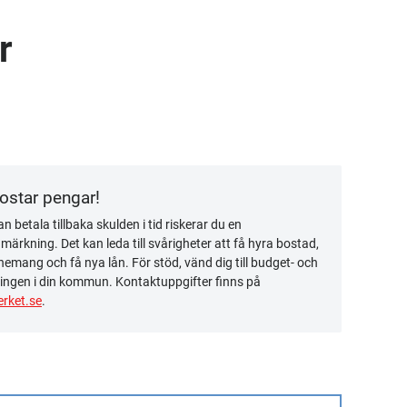
r
kostar pengar!
n betala tillbaka skulden i tid riskerar du en
ärkning. Det kan leda till svårigheter att få hyra bostad,
emang och få nya lån. För stöd, vänd dig till budget- och
ingen i din kommun. Kontaktuppgifter finns på
rket.se
.