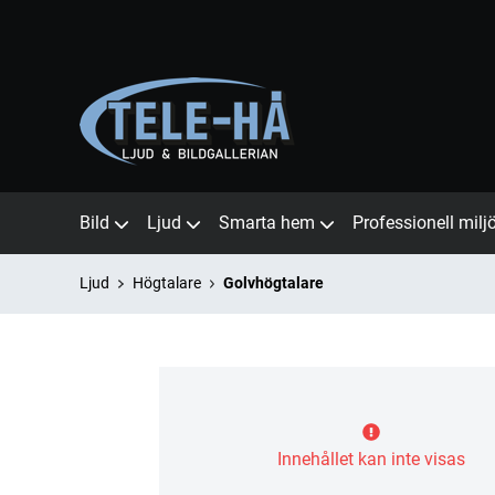
Bild
Ljud
Smarta hem
Professionell milj
Ljud
Högtalare
Golvhögtalare
Innehållet kan inte visas