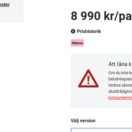
nster
8 990 kr/pa
Prishistorik
Att låna 
Om du inte ka
betalningsanm
teckna abonn
skuldrådgivn
konsumentve
Välj version