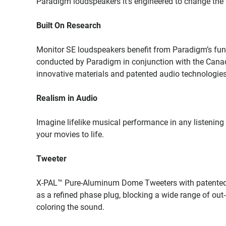
Paradigm loudspeakers it’s engineered to change the 
Built On Research
Monitor SE loudspeakers benefit from Paradigm’s fund
conducted by Paradigm in conjunction with the Canad
innovative materials and patented audio technologie
Realism in Audio
Imagine lifelike musical performance in any listening 
your movies to life.
Tweeter
X-PAL™ Pure-Aluminum Dome Tweeters with patented† 
as a refined phase plug, blocking a wide range of ou
coloring the sound.