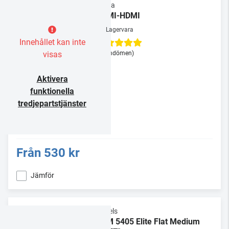
Supra
HDMI-HDMI
Lagervara
Innehållet kan inte
visas
(3 omdömen)
Aktivera
funktionella
tredjepartstjänster
Från
530 kr
Jämför
Vogels
TVM 5405 Elite Flat Medium