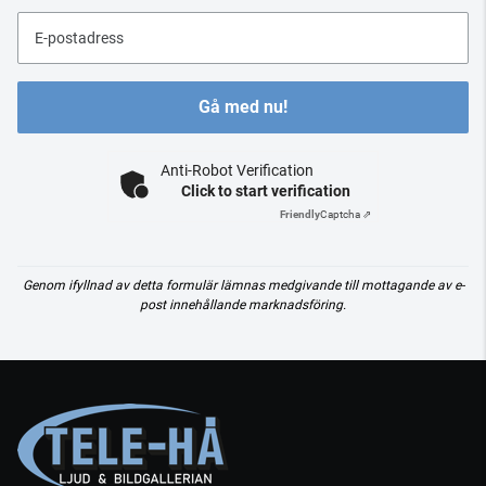
E-postadress
Gå med nu!
Anti-Robot Verification
Click to start verification
Friendly
Captcha ⇗
Genom ifyllnad av detta formulär lämnas medgivande till mottagande av e-
post innehållande marknadsföring.