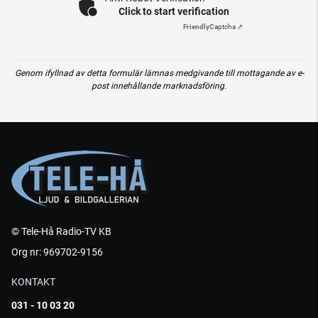
Click to start verification
Friendly
Captcha ⇗
Genom ifyllnad av detta formulär lämnas medgivande till mottagande av e-
post innehållande marknadsföring.
© Tele-Hå Radio-TV KB
Org nr: 969702-9156
KONTAKT
031 - 10 03 20