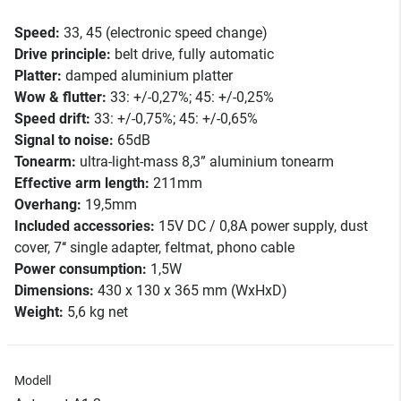
Speed:
33, 45 (electronic speed change)
Drive principle:
belt drive, fully automatic
Platter:
damped aluminium platter
Wow & flutter:
33: +/-0,27%; 45: +/-0,25%
Speed drift:
33: +/-0,75%; 45: +/-0,65%
Signal to noise:
65dB
Tonearm:
ultra-light-mass 8,3” aluminium tonearm
Effective arm length:
211mm
Overhang:
19,5mm
Included accessories:
15V DC / 0,8A power supply, dust
cover, 7‘‘ single adapter, feltmat, phono cable
Power consumption:
1,5W
Dimensions:
430 x 130 x 365 mm (WxHxD)
Weight:
5,6 kg net
Modell