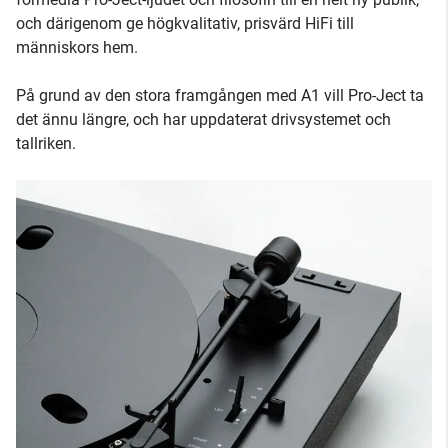
och därigenom ge högkvalitativ, prisvärd HiFi till
människors hem.
På grund av den stora framgången med A1 vill Pro-Ject ta
det ännu längre, och har uppdaterat drivsystemet och
tallriken.