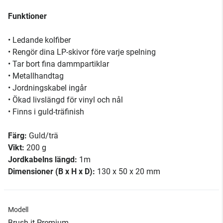
Funktioner
• Ledande kolfiber
• Rengör dina LP-skivor före varje spelning
• Tar bort fina dammpartiklar
• Metallhandtag
• Jordningskabel ingår
• Ökad livslängd för vinyl och nål
• Finns i guld-träfinish
Färg:
Guld/trä
Vikt:
200 g
Jordkabelns längd:
1m
Dimensioner (B x H x D):
130 x 50 x 20 mm
Modell
Brush it Premium