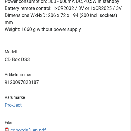
Power consumption: 300 - 600mA DC, <0,5W in standby
Battery remote control: 1xCR2032 / 3V or 1xCR2025 / 3V
Dimensions WxHxD: 206 x 72 x 194 (200 incl. sockets)
mm
Weight: 1660 g without power supply
Modell
CD Box DS3
Artikelnummer
9120097828187
Varumärke
Pro-Ject
Filer
cdboxds3_en.pdf