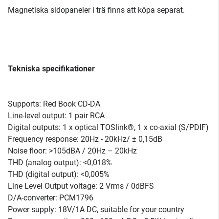
Magnetiska sidopaneler i trä finns att köpa separat.
Tekniska specifikationer
Supports: Red Book CD-DA
Line-level output: 1 pair RCA
Digital outputs: 1 x optical TOSlink®, 1 x co-axial (S/PDIF)
Frequency response: 20Hz - 20kHz/ ± 0,15dB
Noise floor: >105dBA / 20Hz – 20kHz
THD (analog output): <0,018%
THD (digital output): <0,005%
Line Level Output voltage: 2 Vrms / 0dBFS
D/A-converter: PCM1796
Power supply: 18V/1A DC, suitable for your country