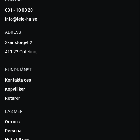
031 - 10 03 20
info@tele-ha.se
ADRESS
Skanstorget 2
411 22 Göteborg
KUNDTJÄNST
Kontakta oss
Köpvillkor
Returer
LÄS MER
Om oss
Personal
Hitta till oss