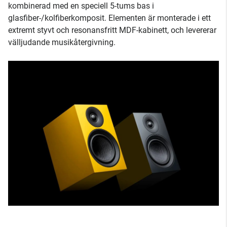
kombinerad med en speciell 5-tums bas i
glasfiber-/kolfiberkomposit. Elementen är monterade i ett
extremt styvt och resonansfritt MDF-kabinett, och levererar
välljudande musikåtergivning.