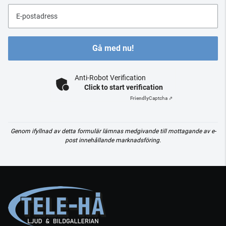
E-postadress
Gå med nu!
Anti-Robot Verification
Click to start verification
Friendly
Captcha ⇗
Genom ifyllnad av detta formulär lämnas medgivande till mottagande av e-
post innehållande marknadsföring.