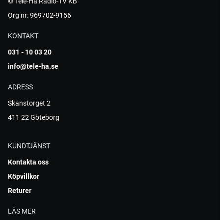
© Tele-Hå Radio-TV KB
Org nr: 969702-9156
KONTAKT
031 - 10 03 20
info@tele-ha.se
ADRESS
Skanstorget 2
411 22 Göteborg
KUNDTJÄNST
Kontakta oss
Köpvillkor
Returer
LÄS MER