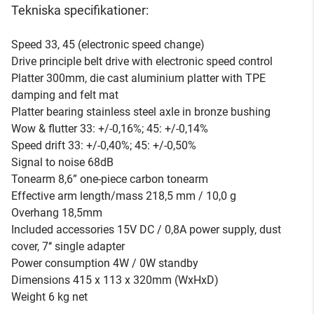
Tekniska specifikationer:
Speed 33, 45 (electronic speed change)
Drive principle belt drive with electronic speed control
Platter 300mm, die cast aluminium platter with TPE
damping and felt mat
Platter bearing stainless steel axle in bronze bushing
Wow & flutter 33: +/-0,16%; 45: +/-0,14%
Speed drift 33: +/-0,40%; 45: +/-0,50%
Signal to noise 68dB
Tonearm 8,6” one-piece carbon tonearm
Effective arm length/mass 218,5 mm / 10,0 g
Overhang 18,5mm
Included accessories 15V DC / 0,8A power supply, dust
cover, 7‘‘ single adapter
Power consumption 4W / 0W standby
Dimensions 415 x 113 x 320mm (WxHxD)
Weight 6 kg net