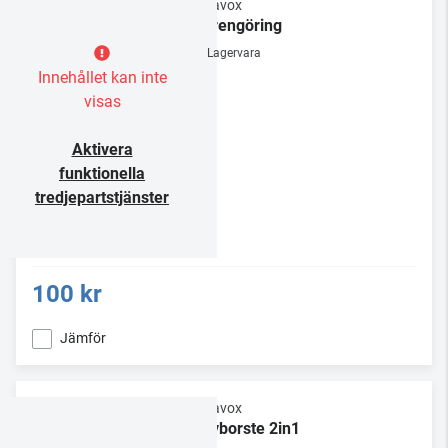
Dynavox
Nålrengöring
Lagervara
Innehållet kan inte
visas
Aktivera
funktionella
tredjepartstjänster
100 kr
Jämför
Dynavox
Skivborste 2in1