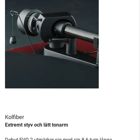
Kolfiber
Extremt styv och lätt tonarm
Debut EVO 2 utmärker sig med sin 8.6 tum långa