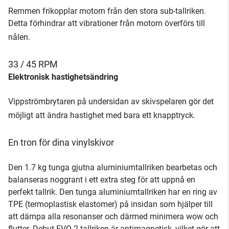
Remmen frikopplar motorn från den stora sub-tallriken.
Detta förhindrar att vibrationer från motorn överförs till
nålen.
33 / 45 RPM
Elektronisk hastighetsändring
Vippströmbrytaren på undersidan av skivspelaren gör det
möjligt att ändra hastighet med bara ett knapptryck.
En tron för dina vinylskivor
Den 1.7 kg tunga gjutna aluminiumtallriken bearbetas och
balanseras noggrant i ett extra steg för att uppnå en
perfekt tallrik. Den tunga aluminiumtallriken har en ring av
TPE (termoplastisk elastomer) på insidan som hjälper till
att dämpa alla resonanser och därmed minimera wow och
flutter. Debut EVO 2-tallriken är antimagnetisk, vilket gör att